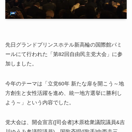
先日グランドプリンスホテル新高輪の国際館パミ
ールにて行われた「第82回自由民主党大会」に参
加しました。
今年のテーマは「立党60年 新たな扉を開こう～地
方創生と女性活躍を進め、統一地方選挙に勝利し
よう～」という内容でした。
党大会は、開会宣言([司会者]木原稔衆議院議員&吉
川ゆうみ参議院議員)、国歌斉唱([歌手]中西圭三