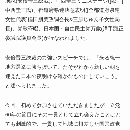
演説(安倍晋三総裁)、中西圭三ミニステージ([歌手]
中西圭三氏)、都道府県連決意表明([全都道府県連
女性代表]稲田朋美政調会長&三原じゅん子女性局
長)、党歌斉唱、日本国・自由民主党万歳(溝手顕正
参議院議員会長)が行なわれました。
安倍晋三総裁の力強いスピーチでは、「来る統一
地方選挙に勝ち抜いて、たそがれから新しい朝を
迎えた日本の夜明けを確かなものにしていこう」
と述べられました。
今回、初めて参加させていただきましたが、立党
60年の節目にその一員として立ち会えたことはと
ても刺激的で、一貫して地域に根差した国民政党