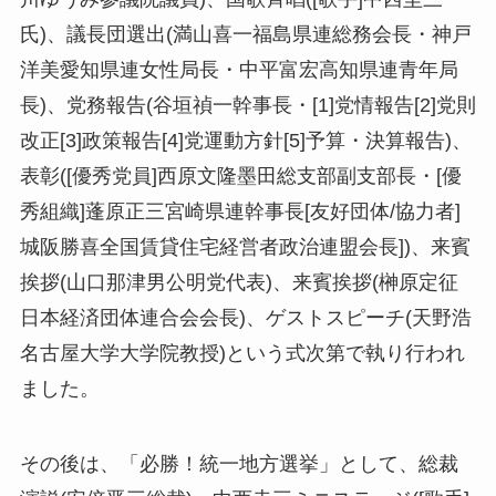
氏)、議長団選出(満山喜一福島県連総務会長・神戸
洋美愛知県連女性局長・中平富宏高知県連青年局
長)、党務報告(谷垣禎一幹事長・[1]党情報告[2]党則
改正[3]政策報告[4]党運動方針[5]予算・決算報告)、
表彰([優秀党員]西原文隆墨田総支部副支部長・[優
秀組織]蓬原正三宮崎県連幹事長[友好団体/協力者]
城阪勝喜全国賃貸住宅経営者政治連盟会長])、来賓
挨拶(山口那津男公明党代表)、来賓挨拶(榊原定征
日本経済団体連合会会長)、ゲストスピーチ(天野浩
名古屋大学大学院教授)という式次第で執り行われ
ました。
その後は、「必勝！統一地方選挙」として、総裁