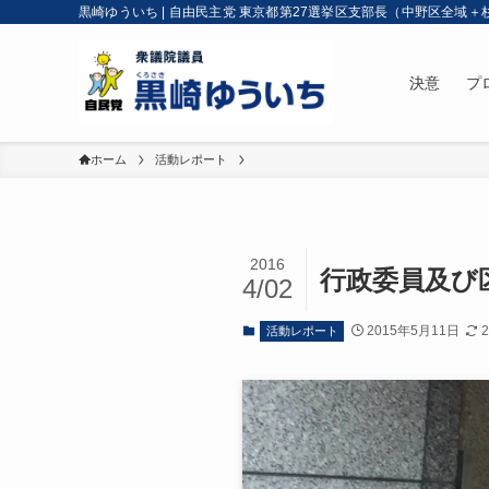
黒崎ゆういち | 自由民主党 東京都第27選挙区支部長（中野区全域＋
決意
プ
ホーム
活動レポート
2016
行政委員及び
4/02
2015年5月11日
活動レポート