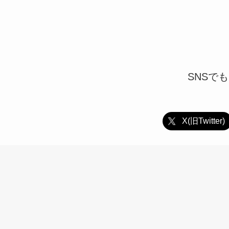
SNSで
X(旧Twitter)