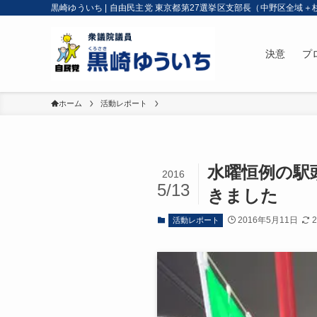
黒崎ゆういち | 自由民主党 東京都第27選挙区支部長（中野区全域＋
決意
プ
ホーム
活動レポート
水曜恒例の駅
2016
5/13
きました
2016年5月11日
活動レポート