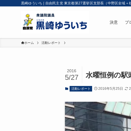
黒崎ゆういち | 自由民主党 東京都第27選挙区支部長（中野区全域＋
決意
プ
ホーム
活動レポート
2016
水曜恒例の駅
5/27
2016年5月25日
活動レポート