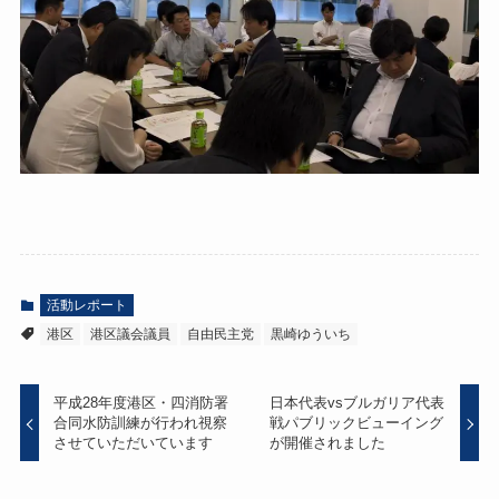
活動レポート
港区
港区議会議員
自由民主党
黒崎ゆういち
平成28年度港区・四消防署
日本代表vsブルガリア代表
合同水防訓練が行われ視察
戦パブリックビューイング
させていただいています
が開催されました