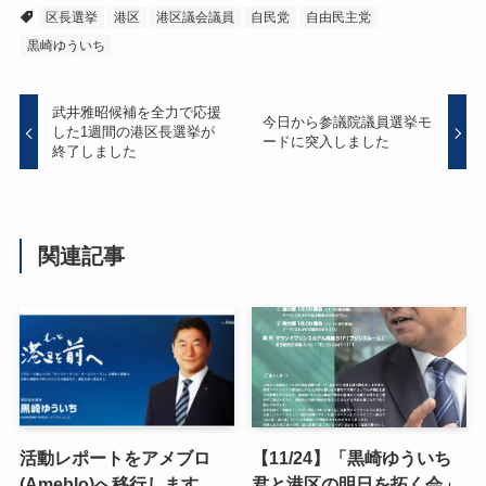
区長選挙
港区
港区議会議員
自民党
自由民主党
黒崎ゆういち
武井雅昭候補を全力で応援
今日から参議院議員選挙モ
した1週間の港区長選挙が
ードに突入しました
終了しました
関連記事
活動レポートをアメブロ
【11/24】「黒崎ゆういち
(Ameblo)へ移行します
君と港区の明日を拓く会」