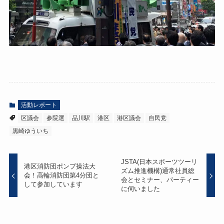
活動レポート
区議会
参院選
品川駅
港区
港区議会
自民党
黒崎ゆういち
JSTA(日本スポーツツーリ
港区消防団ポンプ操法大
ズム推進機構)通常社員総
会！高輪消防団第4分団と
会とセミナー、パーティー
して参加しています
に伺いました