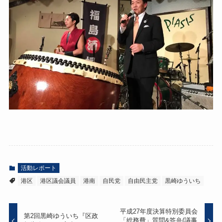
活動レポート
港区
港区議会議員
港南
自民党
自由民主党
黒崎ゆういち
平成27年度決算特別委員会
第2回黒崎ゆういち『区政
「総務費」質問&答弁(議事