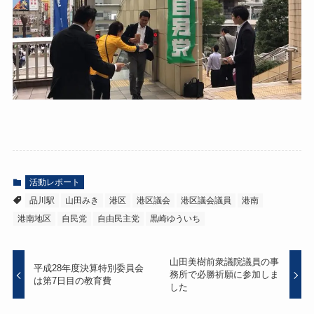
活動レポート
品川駅
山田みき
港区
港区議会
港区議会議員
港南
港南地区
自民党
自由民主党
黒崎ゆういち
山田美樹前衆議院議員の事
平成28年度決算特別委員会
務所で必勝祈願に参加しま
は第7日目の教育費
した