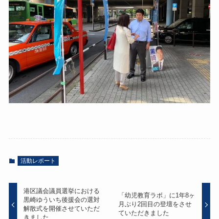
活動レポート
港区議会議員選挙における
「幼児教育ラボ」に1年8ヶ
黒崎ゆういち後援会の選対
月ぶり2回目の登壇をさせ
解散式を開催させていただ
ていただきました
きました