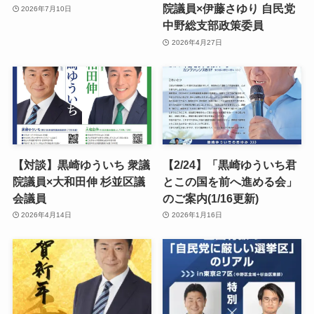
院議員×伊藤さゆり 自民党
2026年7月10日
中野総支部政策委員
2026年4月27日
【対談】黒崎ゆういち 衆議
【2/24】「黒崎ゆういち君
院議員×大和田伸 杉並区議
とこの国を前へ進める会」
会議員
のご案内(1/16更新)
2026年4月14日
2026年1月16日