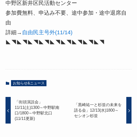
中野区新井区民活動センター
参加費無料、申込み不要、途中参加・途中退席自
由
詳細→
自由民主号外(11/14)
◣◥◣◥◣◥◣◥◣◥◣◥◣◥◣◥◣◥
お知らせ&ニュース
「街頭演説会」
「黒崎祐一と杉並の未来を
11/11(土)1300～中野駅南
語る会」12/13(水)1800～
口/1800～中野駅北口
セシオン杉並
(11/11更新)