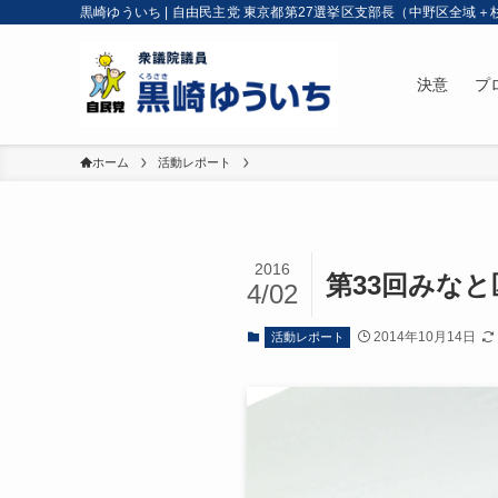
黒崎ゆういち | 自由民主党 東京都第27選挙区支部長（中野区全域＋
決意
プ
ホーム
活動レポート
2016
第33回みな
4/02
2014年10月14日
活動レポート