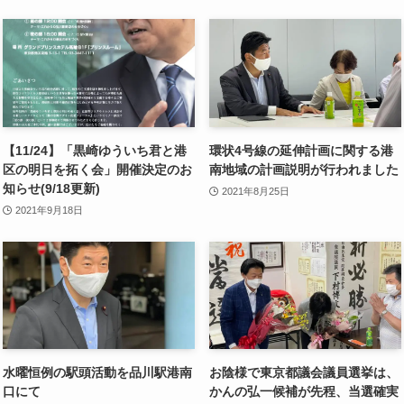
【11/24】「黒崎ゆういち君と港
環状4号線の延伸計画に関する港
区の明日を拓く会」開催決定のお
南地域の計画説明が行われました
知らせ(9/18更新)
2021年8月25日
2021年9月18日
水曜恒例の駅頭活動を品川駅港南
お陰様で東京都議会議員選挙は、
口にて
かんの弘一候補が先程、当選確実