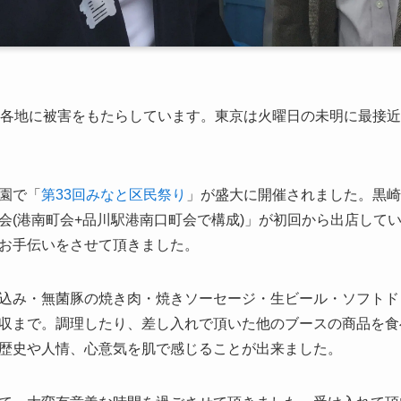
し各地に被害をもたらしています。東京は火曜日の未明に最接
園で「
第33回みなと区民祭り
」が盛大に開催されました。黒
会(港南町会+品川駅港南口町会で構成)」が初回から出店して
お手伝いをさせて頂きました。
込み・無菌豚の焼き肉・焼きソーセージ・生ビール・ソフトド
収まで。調理したり、差し入れで頂いた他のブースの商品を食
歴史や人情、心意気を肌で感じることが出来ました。