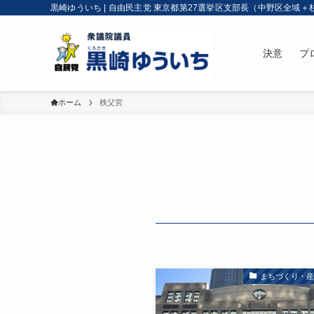
黒崎ゆういち | 自由民主党 東京都第27選挙区支部長（中野区全域＋
決意
プ
ホーム
秩父宮
まちづくり・