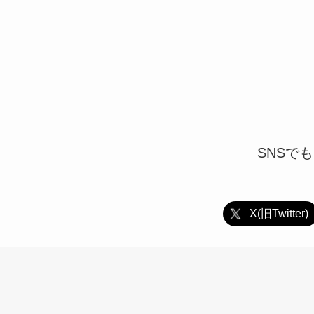
SNSで
X(旧Twitter)