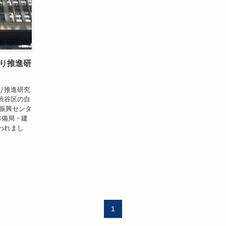
り推進研
り推進研究
渋谷区の自
ツ振興センタ
準備局・建
われまし
1