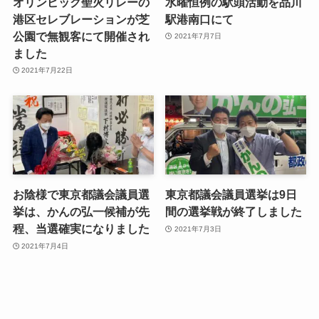
オリンピック聖火リレーの
水曜恒例の駅頭活動を品川
港区セレブレーションが芝
駅港南口にて
公園で無観客にて開催され
2021年7月7日
ました
2021年7月22日
お陰様で東京都議会議員選
東京都議会議員選挙は9日
挙は、かんの弘一候補が先
間の選挙戦が終了しました
程、当選確実になりました
2021年7月3日
2021年7月4日