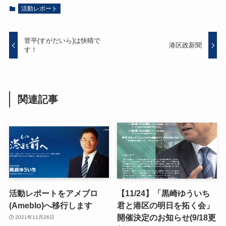
活動レポート
菅平(すがだいら)は快晴で
港区政新聞
す！
関連記事
活動レポートをアメブロ
【11/24】「黒崎ゆういち
(Ameblo)へ移行します
君と港区の明日を拓く会」
開催決定のお知らせ(9/18更
2021年11月26日