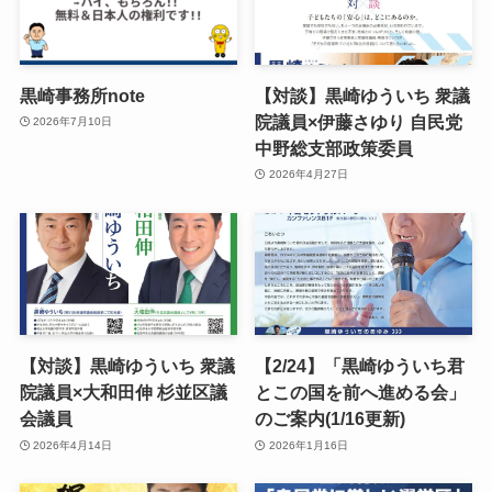
黒崎事務所note
【対談】黒崎ゆういち 衆議
院議員×伊藤さゆり 自民党
2026年7月10日
中野総支部政策委員
2026年4月27日
【対談】黒崎ゆういち 衆議
【2/24】「黒崎ゆういち君
院議員×大和田伸 杉並区議
とこの国を前へ進める会」
会議員
のご案内(1/16更新)
2026年4月14日
2026年1月16日