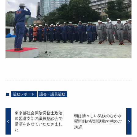
活動レポート
議会・議員活動
東京都社会保険労務士政治
朝は清々しい気候のなか水
連盟港支部の議員懇談会で
曜恒例の駅頭活動で朝のご
講演をさせていただきまし
挨拶
た