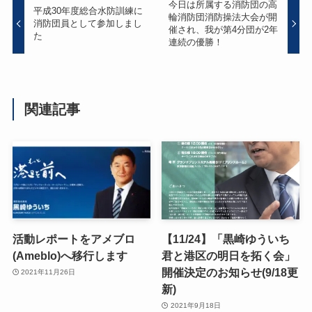
今日は所属する消防団の高
平成30年度総合水防訓練に
輪消防団消防操法大会が開
消防団員として参加しまし
催され、我が第4分団が2年
た
連続の優勝！
関連記事
活動レポートをアメブロ
【11/24】「黒崎ゆういち
(Ameblo)へ移行します
君と港区の明日を拓く会」
開催決定のお知らせ(9/18更
2021年11月26日
新)
2021年9月18日