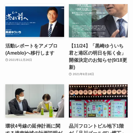
活動レポートをアメブロ
【11/24】「黒崎ゆういち
(Ameblo)へ移行します
君と港区の明日を拓く会」
開催決定のお知らせ(9/18更
2021年11月26日
新)
2021年9月18日
環状4号線の延伸計画に関
品川フロントビル地下1階
する港南地域の計画説明が
が「品川ゴールデン横丁」