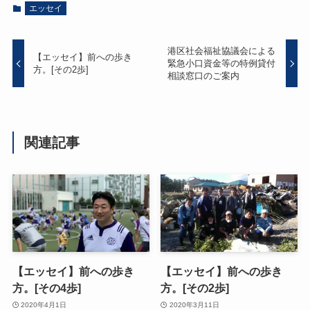
エッセイ
港区社会福祉協議会による
【エッセイ】前への歩き
緊急小口資金等の特例貸付
方。[その2歩]
相談窓口のご案内
関連記事
【エッセイ】前への歩き
【エッセイ】前への歩き
方。[その4歩]
方。[その2歩]
2020年4月1日
2020年3月11日