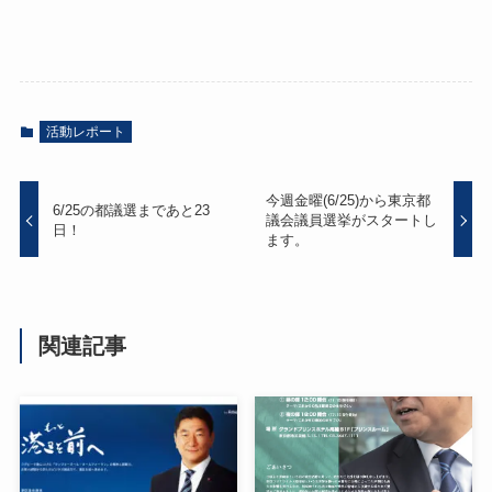
活動レポート
今週金曜(6/25)から東京都
6/25の都議選まであと23
議会議員選挙がスタートし
日！
ます。
関連記事