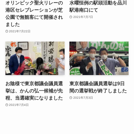
オリンピック聖火リレーの
水曜恒例の駅頭活動を品川
港区セレブレーションが芝
駅港南口にて
公園で無観客にて開催され
2021年7月7日
ました
2021年7月22日
お陰様で東京都議会議員選
東京都議会議員選挙は9日
挙は、かんの弘一候補が先
間の選挙戦が終了しました
程、当選確実になりました
2021年7月3日
2021年7月4日