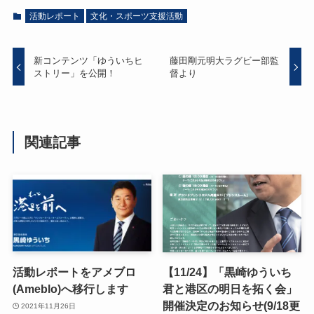
活動レポート
文化・スポーツ支援活動
新コンテンツ「ゆういちヒ
藤田剛元明大ラグビー部監
ストリー」を公開！
督より
関連記事
活動レポートをアメブロ
【11/24】「黒崎ゆういち
(Ameblo)へ移行します
君と港区の明日を拓く会」
開催決定のお知らせ(9/18更
2021年11月26日